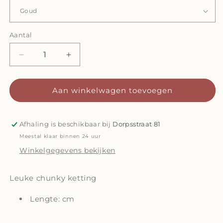
Aantal
Aantal
Aantal
Aantal
verlagen
verhogen
voor
voor
Ketting
Ketting
Aan winkelwagen toevoegen
Hadley
Hadley
Afhaling is beschikbaar bij
Dorpsstraat 81
Meestal klaar binnen 24 uur
Winkelgegevens bekijken
Leuke chunky ketting
Lengte: cm