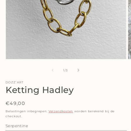
Media
M
1
2
openen
o
van
1
/
3
in
in
modaal
m
DOZZ’ART
Ketting Hadley
Normale
€49,00
prijs
Belastingen inbegrepen.
Verzendkosten
worden berekend bij de
checkout.
Serpentine