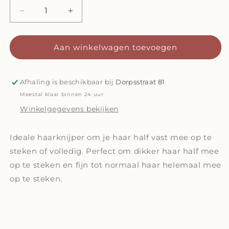
Aantal
Aantal
verlagen
verhogen
voor
voor
Haarknijper
Haarknijper
Aan winkelwagen toevoegen
Viv
Viv
|
|
Marmer
Marmer
Afhaling is beschikbaar bij
Dorpsstraat 81
Bruin
Bruin
Meestal klaar binnen 24 uur
Winkelgegevens bekijken
Ideale haarknijper om je haar half vast mee op te
steken of volledig. Perfect om dikker haar half mee
op te steken en fijn tot normaal haar helemaal mee
op te steken.