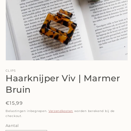
Media
1
openen
CLIPS
Haarknijper Viv | Marmer
in
modaal
Bruin
Normale
€15,99
prijs
Belastingen inbegrepen.
Verzendkosten
worden berekend bij de
checkout.
Aantal
Aantal